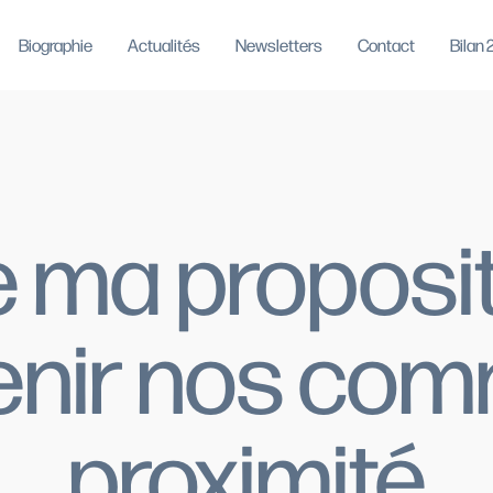
Biographie
Actualités
Newsletters
Contact
Bilan
 ma propositi
enir nos co
proximité