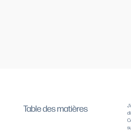
J
Table des matières
d
C
s