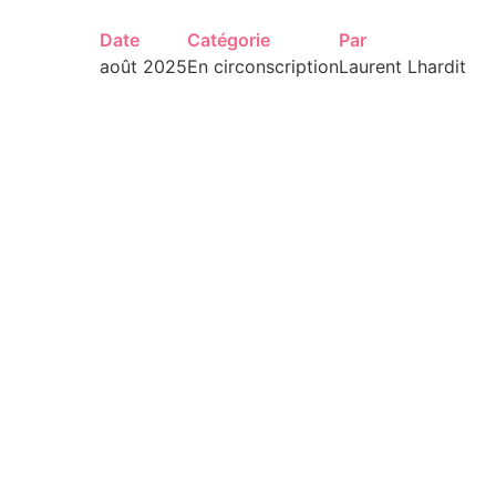
Date
Catégorie
Par
août 2025
En circonscription
Laurent Lhardit