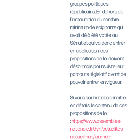
groupes politiques
républicains. En dehors de
l’instauration du nombre
minimum de soignants qui
avait déjà été votée au
Sénat et qui va donc entrer
en application, ces
propositions de loi doivent
désormais poursuivre leur
parcours législatif avant de
pouvoir entrer en vigueur.
Si vous souhaitez connaître
en détails le contenu de ces
propositions de loi
:
https://www.assemblee-
nationale.fr/dyn/actualites-
accueil-hub/journee-