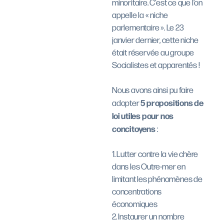
minoritaire. C’est ce que l’on
appelle la « niche
parlementaire ». Le 23
janvier dernier, cette niche
était réservée au groupe
Socialistes et apparentés !
Nous avons ainsi pu faire
5 propositions de
adopter
loi utiles pour nos
concitoyens
:
1. Lutter contre la vie chère
dans les Outre-mer en
limitant les phénomènes de
concentrations
économiques
2. Instaurer un nombre