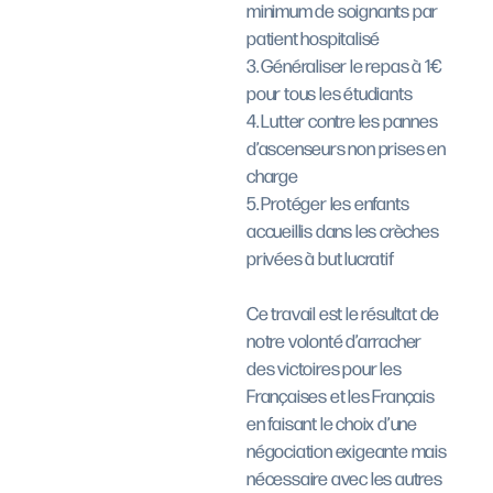
minimum de soignants par
patient hospitalisé
3. Généraliser le repas à 1€
pour tous les étudiants
4. Lutter contre les pannes
d’ascenseurs non prises en
charge
5. Protéger les enfants
accueillis dans les crèches
privées à but lucratif
Ce travail est le résultat de
notre volonté d’arracher
des victoires pour les
Françaises et les Français
en faisant le choix d’une
négociation exigeante mais
nécessaire avec les autres